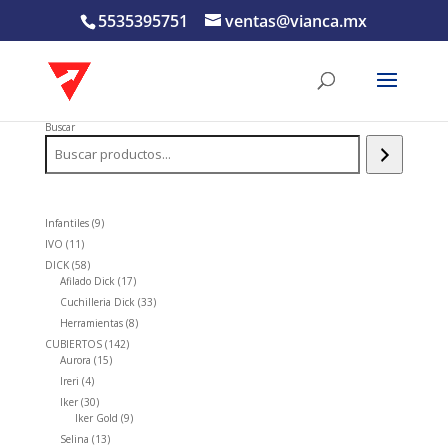
5535395751
ventas@vianca.mx
Buscar
9
Infantiles
9
productos
11
IVO
11
productos
58
DICK
58
productos
17
Afilado Dick
17
productos
33
Cuchilleria Dick
33
productos
8
Herramientas
8
productos
142
CUBIERTOS
142
15
productos
Aurora
15
productos
4
Ireri
4
productos
30
Iker
30
productos
9
Iker Gold
9
productos
13
Selina
13