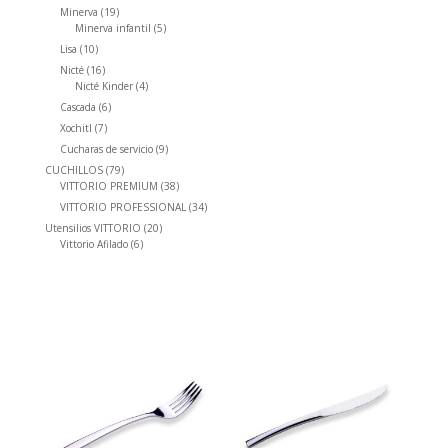
productos
19
Minerva
19
productos
5
Minerva infantil
5
productos
10
Lisa
10
productos
16
Nicté
16
productos
4
Nicté Kinder
4
productos
6
Cascada
6
productos
7
Xochitl
7
productos
9
Cucharas de servicio
9
productos
79
CUCHILLOS
79
productos
38
VITTORIO PREMIUM
38
productos
34
VITTORIO PROFESSIONAL
34
productos
20
Utensilios VITTORIO
20
6
productos
Vittorio Afilado
6
productos