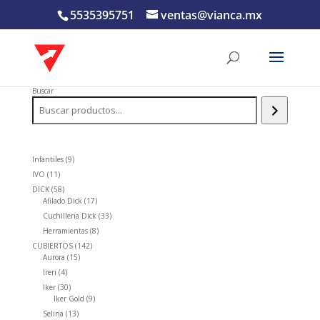
5535395751
ventas@vianca.mx
Buscar
9
Infantiles
9
productos
11
IVO
11
productos
58
DICK
58
productos
17
Afilado Dick
17
productos
33
Cuchilleria Dick
33
productos
8
Herramientas
8
productos
142
CUBIERTOS
142
15
productos
Aurora
15
productos
4
Ireri
4
productos
30
Iker
30
productos
9
Iker Gold
9
productos
13
Selina
13