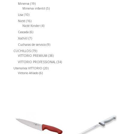
productos
19
Minerva
19
productos
5
Minerva infantil
5
productos
10
Lisa
10
productos
16
Nicté
16
productos
4
Nicté Kinder
4
productos
6
Cascada
6
productos
7
Xochitl
7
productos
9
Cucharas de servicio
9
productos
79
CUCHILLOS
79
productos
38
VITTORIO PREMIUM
38
productos
34
VITTORIO PROFESSIONAL
34
productos
20
Utensilios VITTORIO
20
6
productos
Vittorio Afilado
6
productos