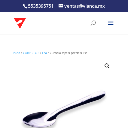
5535395751
ventas@vianca.mx
Inicio
/
CUBIERTOS
/
Lisa
/ Cuchara sopera pozolera liso