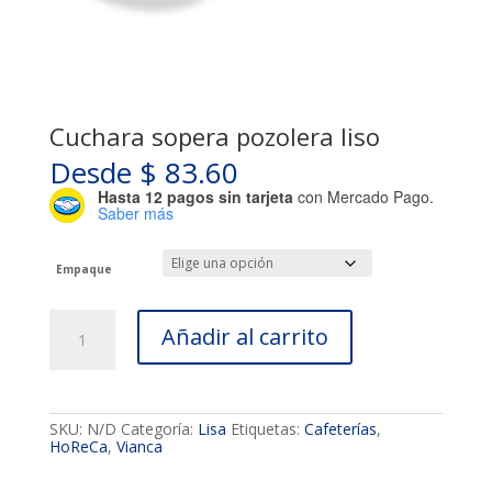
Cuchara sopera pozolera liso
Desde
$
83.60
Hasta 12 pagos sin tarjeta
con Mercado Pago.
Saber más
Empaque
Cuchara
Añadir al carrito
sopera
pozolera
liso
cantidad
SKU:
N/D
Categoría:
Lisa
Etiquetas:
Cafeterías
,
HoReCa
,
Vianca