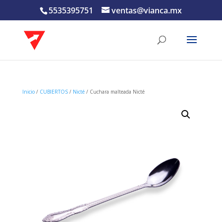
5535395751
ventas@vianca.mx
Inicio
/
CUBIERTOS
/
Nicté
/ Cuchara malteada Nicté