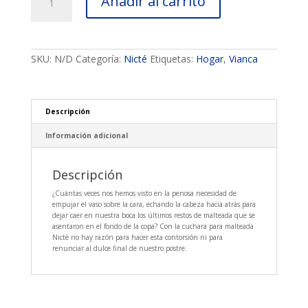
Añadir al carrito
Nicté
cantidad
SKU:
N/D
Categoría:
Nicté
Etiquetas:
Hogar
,
Vianca
Descripción
Información adicional
Descripción
¿Cuántas veces nos hemos visto en la penosa necesidad de
empujar el vaso sobre la cara, echando la cabeza hacia atrás para
dejar caer en nuestra boca los últimos restos de malteada que se
asentaron en el fondo de la copa? Con la cuchara para malteada
Nicté no hay razón para hacer esta contorsión ni para
renunciar al dulce final de nuestro postre.