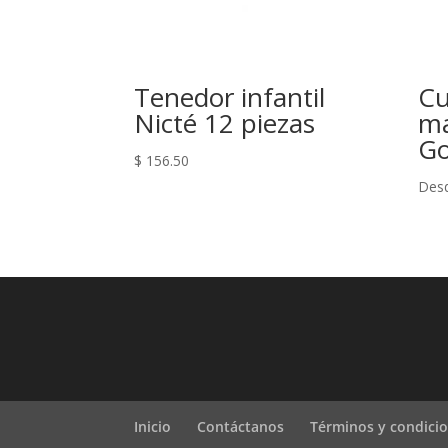
Tenedor infantil
Cu
Nicté 12 piezas
ma
Go
$
156.50
Des
Inicio
Contáctanos
Términos y condici