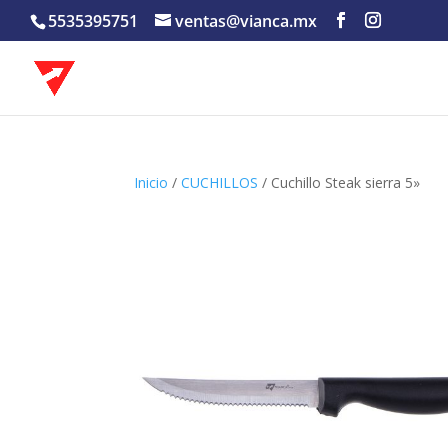
5535395751
ventas@vianca.mx
Inicio
/
CUCHILLOS
/ Cuchillo Steak sierra 5»