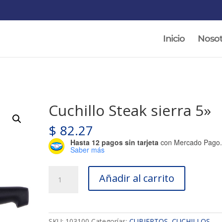
Inicio
Nosot
Cuchillo Steak sierra 5»
$
82.27
Hasta 12 pagos sin tarjeta
con Mercado Pago
Saber más
Cuchillo
Añadir al carrito
Steak
sierra
5''
cantidad
SKU:
103100
Categorías:
CUBIERTOS
,
CUCHILLOS