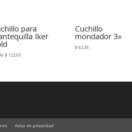
chillo para
Cuchillo
ntequilla Iker
mondador 3»
ld
$
62.36
de
$
122.03
ones
Aviso de privacidad