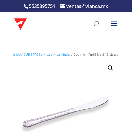
5535395751
ventas@vianca.mx
Inicio
/
CUBIERTOS
/
Nicté
/
Nicté Kinder
/ Cuchillo infantil Nicté 12 piezas