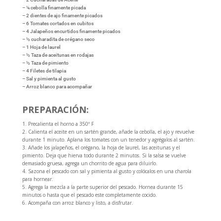
– ¼ cebolla finamente picada
– 2 dientes de ajo finamente picados
– 6 Tomates cortados en cubitos
– 4 Jalapeños encurtidos finamente picados
– ½ cucharadita de orégano seco
– 1 Hoja de laurel
– ½ Taza de aceitunas en rodajas
– ½ Taza de pimiento
– 4 Filetes de tilapia
– Sal y pimienta al gusto
– Arroz blanco para acompañar
PREPARACIÓN:
1. Precalienta el horno a 350º F
2. Calienta el aceite en un sartén grande, añade la cebolla, el ajo y revuelve
durante 1 minuto. Aplana los tomates con un tenedor y agrégalos al sartén.
3. Añade los jalapeños, el orégano, la hoja de laurel, las aceitunas y el
pimiento. Deja que hierva todo durante 2 minutos. Si la salsa se vuelve
demasiado gruesa, agrega un chorrito de agua para diluirlo.
4. Sazona el pescado con sal y pimienta al gusto y colócalos en una charola
para hornear.
5. Agrega la mezcla a la parte superior del pescado. Hornea durante 15
minutos o hasta que el pescado este completamente cocido.
6. Acompaña con arroz blanco y listo, a disfrutar.