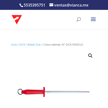
5535395751
ventas@vianca.mx
Inicio
/
DICK
/
Afilado Dick
/ Chaira redonda 10’’ DICK FEINZUG