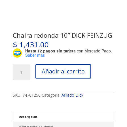
Chaira redonda 10’’ DICK FEINZUG
$
1,431.00
Hasta 12 pagos sin tarjeta
con Mercado Pago.
Saber más
Chaira
Añadir al carrito
redonda
10’’
DICK
FEINZUG
cantidad
SKU:
74701250
Categoría:
Afilado Dick
Descripción
Información adicional