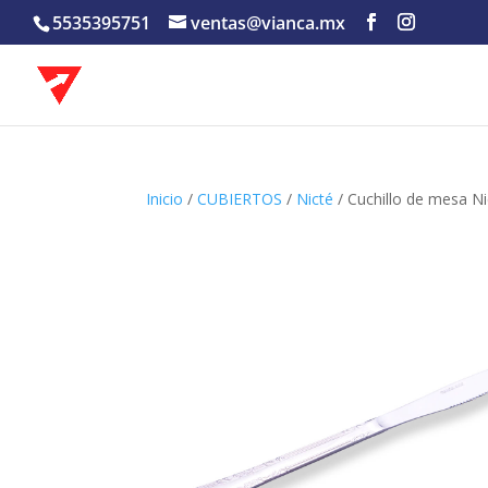
5535395751
ventas@vianca.mx
Inicio
/
CUBIERTOS
/
Nicté
/ Cuchillo de mesa Ni