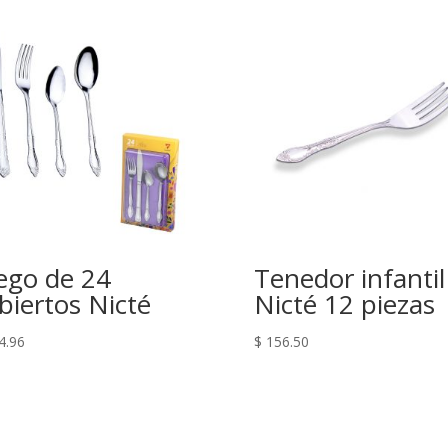
ego de 24
Tenedor infantil
biertos Nicté
Nicté 12 piezas
4.96
$
156.50