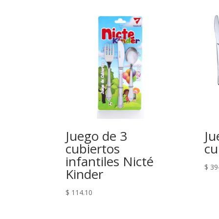
Juego de 3
Ju
cubiertos
cu
infantiles Nicté
$
39
Kinder
$
114.10