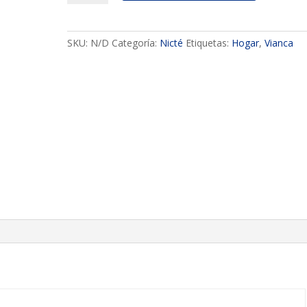
mesa
Nicté
cantidad
SKU:
N/D
Categoría:
Nicté
Etiquetas:
Hogar
,
Vianca