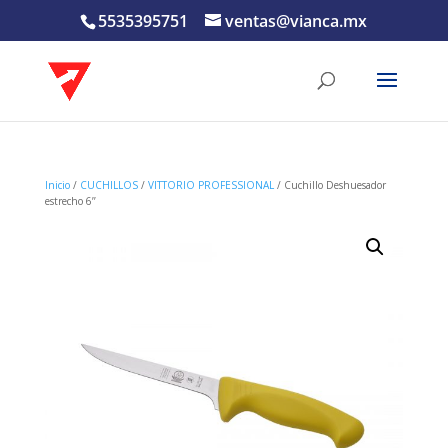
5535395751
ventas@vianca.mx
Inicio
/
CUCHILLOS
/
VITTORIO PROFESSIONAL
/ Cuchillo Deshuesador
estrecho 6’’