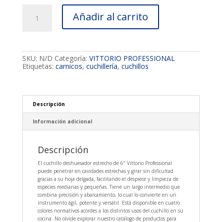
Cuchillo
Añadir al carrito
Deshuesador
estrecho
6’’
cantidad
SKU:
N/D
Categoría:
VITTORIO PROFESSIONAL
Etiquetas:
carnicos
,
cuchillería
,
cuchillos
Descripción
Información adicional
Descripción
El cuchillo deshuesador estrecho de 6’’ Vittorio Professional
puede penetrar en cavidades estrechas y girar sin dificultad
gracias a su hoja delgada, facilitando el despiece y limpieza de
especies medianas y pequeñas. Tiene un largo intermedio que
combina precisión y abarcamiento, lo cual lo convierte en un
instrumento ágil, potente y versátil. Está disponible en cuatro
colores normativos acordes a los distintos usos del cuchillo en su
cocina. No olvide explorar nuestro catálogo de productos para