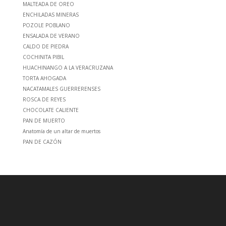
MALTEADA DE OREO
ENCHILADAS MINERAS
POZOLE POBLANO
ENSALADA DE VERANO
CALDO DE PIEDRA
COCHINITA PIBIL
HUACHINANGO A LA VERACRUZANA
TORTA AHOGADA
NACATAMALES GUERRERENSES
ROSCA DE REYES
CHOCOLATE CALIENTE
PAN DE MUERTO
Anatomía de un altar de muertos
PAN DE CAZÓN