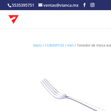
5535395751
ventas@vianca.mx
Inicio
/
CUBIERTOS
/
Ireri
/ Tenedor de mesa eur