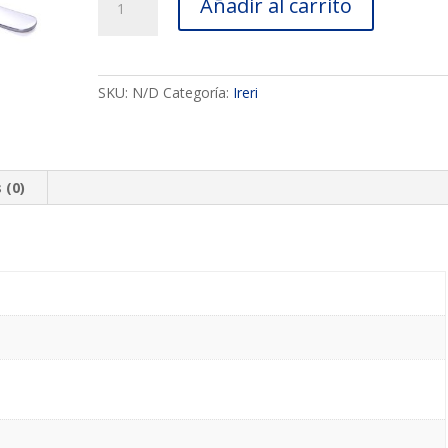
Añadir al carrito
de
mesa
europeo
Ireri
SKU:
N/D
Categoría:
Ireri
cantidad
 (0)