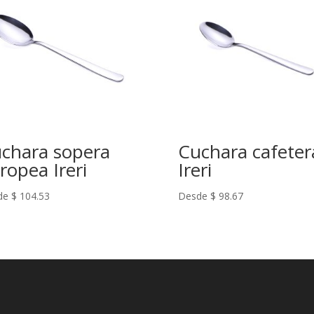
chara sopera
Cuchara cafeter
ropea Ireri
Ireri
de
$
104.53
Desde
$
98.67