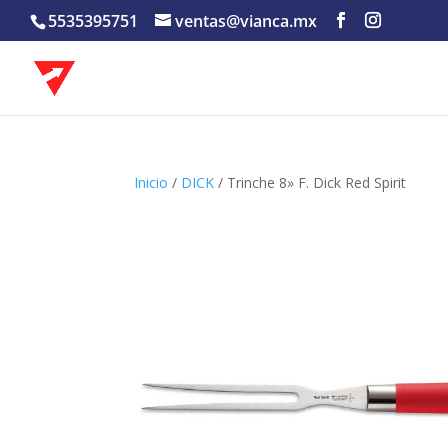
5535395751
ventas@vianca.mx
Inicio
/
DICK
/ Trinche 8» F. Dick Red Spirit