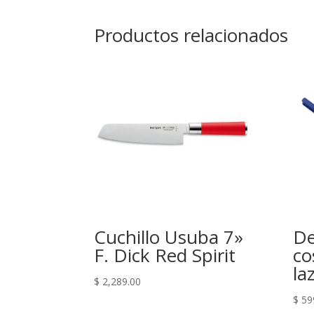
Productos relacionados
Cuchillo Usuba 7»
De
F. Dick Red Spirit
co
la
$
2,289.00
$
59