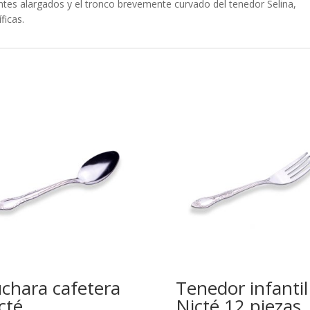
entes alargados y el tronco brevemente curvado del tenedor Selina,
ficas.
chara cafetera
Tenedor infantil
cté
Nicté 12 piezas