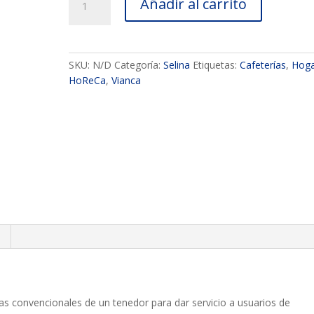
Añadir al carrito
de
mesa
europeo
Selina
SKU:
N/D
Categoría:
Selina
Etiquetas:
Cafeterías
,
Hog
cantidad
HoReCa
,
Vianca
as convencionales de un tenedor para dar servicio a usuarios de