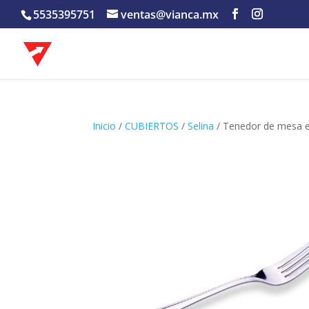
5535395751
ventas@vianca.mx
Inicio
/
CUBIERTOS
/
Selina
/ Tenedor de mesa e